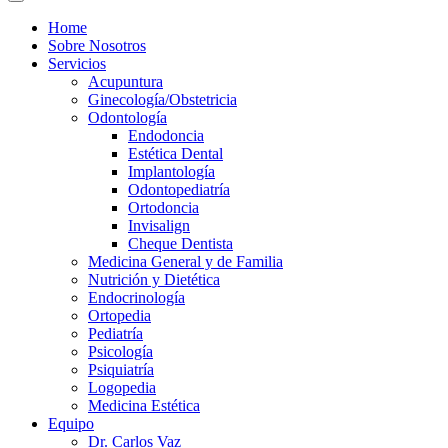
Home
Sobre Nosotros
Servicios
Acupuntura
Ginecología/Obstetricia
Odontología
Endodoncia
Estética Dental
Implantología
Odontopediatría
Ortodoncia
Invisalign
Cheque Dentista
Medicina General y de Familia
Nutrición y Dietética
Endocrinología
Ortopedia
Pediatría
Psicología
Psiquiatría
Logopedia
Medicina Estética
Equipo
Dr. Carlos Vaz