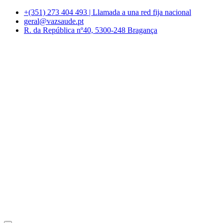
+(351) 273 404 493 | Llamada a una red fija nacional
geral@vazsaude.pt
R. da República nº40, 5300-248 Bragança