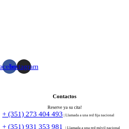
acebook
Instagram
Contactos
Reserve ya su cita!
+ (351) 273 404 493
| Llamada a una red fija nacional
+ (351) 931 353 981
| Llamada a una red móvil nacional