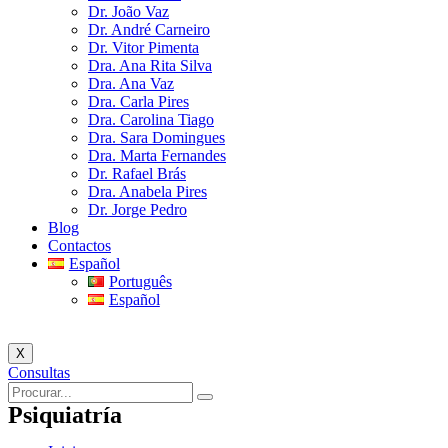
Dr. João Vaz
Dr. André Carneiro
Dr. Vitor Pimenta
Dra. Ana Rita Silva
Dra. Ana Vaz
Dra. Carla Pires
Dra. Carolina Tiago
Dra. Sara Domingues
Dra. Marta Fernandes
Dr. Rafael Brás
Dra. Anabela Pires
Dr. Jorge Pedro
Blog
Contactos
Español
Português
Español
X
Consultas
Psiquiatría