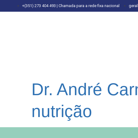
+(351) 273 404 493 | Chamada para a rede fixa nacional
gera
Dr. André Carn
nutrição