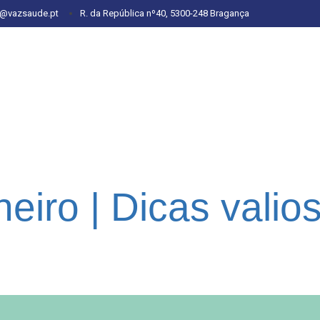
l@vazsaude.pt
R. da República nº40, 5300-248 Bragança
eiro | Dicas valio