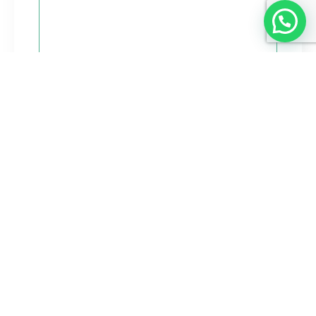
ETIQUETAS:
Clínica Dentária
,
Clínica Dentária em Bragança
,
Clínica em Bragança
,
Clínica Médica
,
Clínica Médica em Bragança
,
Saúde Oral