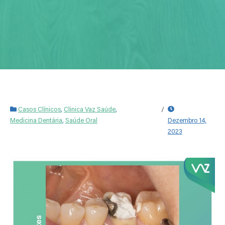
Casos Clínicos
,
Clinica Vaz Saúde
,
/
Medicina Dentária
,
Saúde Oral
Dezembro 14,
2023