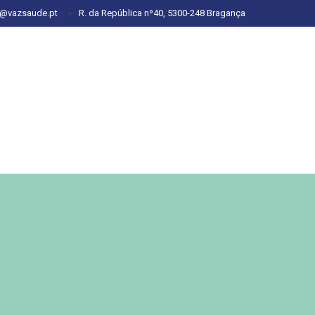
l@vazsaude.pt
R. da República nº40, 5300-248 Bragança