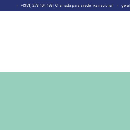
+(351) 273 404 493 | Chamada para a rede fixa nacional
gera