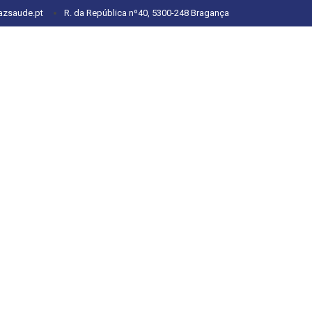
azsaude.pt
R. da República nº40, 5300-248 Bragança