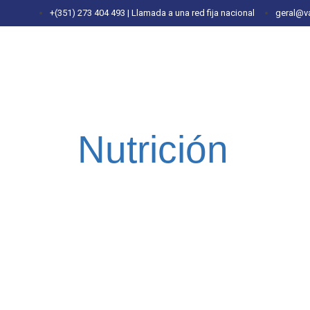
+(351) 273 404 493 | Llamada a una red fija nacional
geral@v
Nutrición