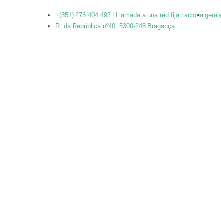
+(351) 273 404 493 | Llamada a una red fija nacional
geral
R. da República nº40, 5300-248 Bragança